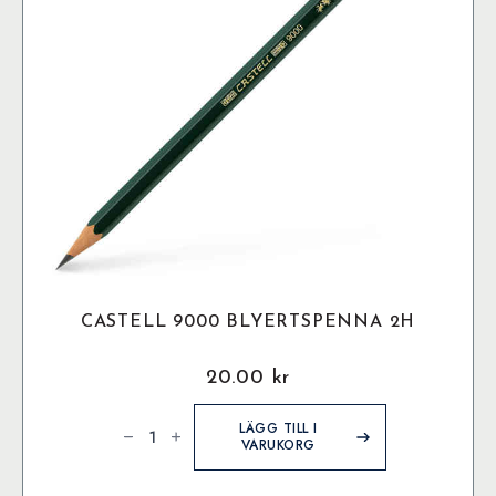
väljas
på
produktsidan
CASTELL 9000 BLYERTSPENNA 2H
20.00
kr
Castell
9000
LÄGG TILL I
Blyertspenna
VARUKORG
2H
mängd