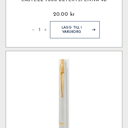
CASTELL 9000 BLYERTSPENNA 4B
20.00
kr
Castell
9000
LÄGG TILL I
Blyertspenna
VARUKORG
4B
mängd