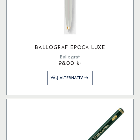
BALLOGRAF EPOCA LUXE
Ballograf
98.00
kr
Den
VÄLJ ALTERNATIV
här
produkten
har
flera
varianter.
De
olika
alternativen
kan