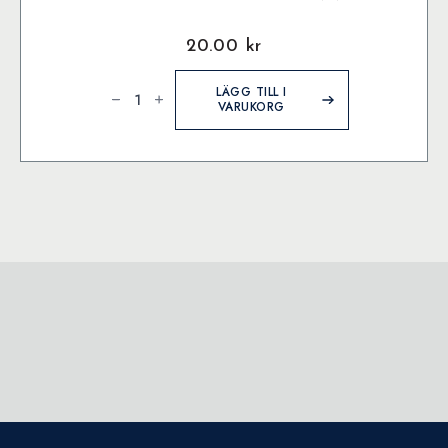
20.00
kr
Castell
9000
LÄGG TILL I
Blyertspenna
VARUKORG
F
mängd