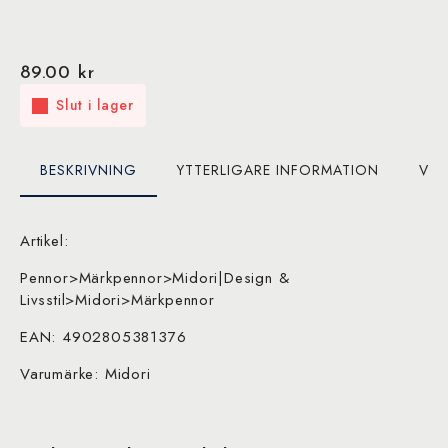
89.00
kr
Slut i lager
BESKRIVNING
YTTERLIGARE INFORMATION
VAR
Artikel:
Pennor>Märkpennor>Midori|Design &
Livsstil>Midori>Märkpennor
EAN: 4902805381376
Varumärke: Midori