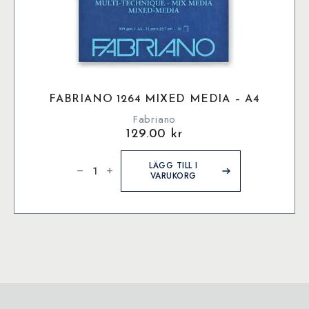
FABRIANO 1264 MIXED MEDIA – A4
Fabriano
129.00
kr
Fabriano
1264
LÄGG TILL I
Mixed
VARUKORG
Media
-
A4
mängd