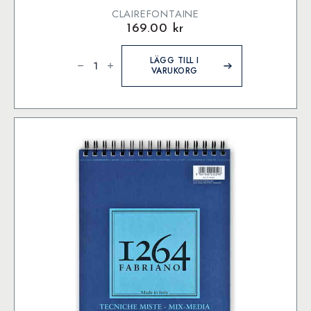
CLAIREFONTAINE
169.00
kr
Paint
On
LÄGG TILL I
block
VARUKORG
A4
mängd