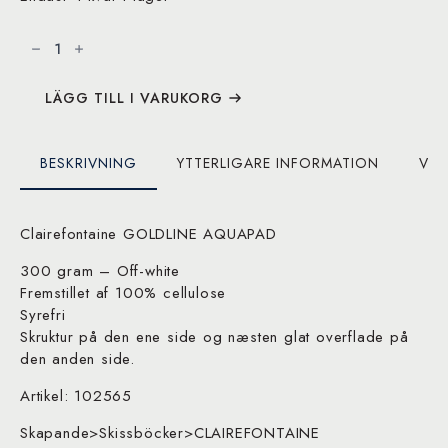
CLAIREFONTAINE
Aquapad
A5
70
ark
mängd
LÄGG TILL I VARUKORG
BESKRIVNING
YTTERLIGARE INFORMATION
VAR
Clairefontaine GOLDLINE AQUAPAD
300 gram – Off-white
Fremstillet af 100% cellulose
Syrefri
Skruktur på den ene side og næsten glat overflade på
den anden side.
Artikel: 102565
Skapande>Skissböcker>CLAIREFONTAINE