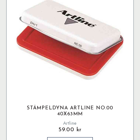
alternativen
kan
väljas
på
produktsidan
STÄMPELDYNA ARTLINE NO.00
40X63MM
Artline
59.00
kr