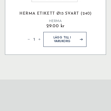
HERMA ETIKETT Ø13 SVART (240)
HERMA
29.00
kr
Herma
etikett
LÄGG TILL I
ø13
VARUKORG
Svart
(240)
mängd