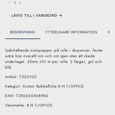
50cm
x
7mtr
mängd
LÄGG TILL I VARUKORG
BESKRIVNING
YTTERLIGARE INFORMATION
VAR
Självhäftande notispapper på rulle i dispenser, fäster
extra bra överallt om och om igen utan att skada
underlaget. 25mm x10 m per rulle. 2 färger, gul och
blå.
Artikel: T520102
Kategori: Kontor Bubbelfolie B.N.T/OFFICE
EAN: 7392265508982
Varumärke: B.N.T/OFFICE