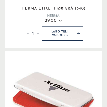
HERMA ETIKETT Ø8 GRÅ (540)
HERMA
29.00
kr
Herma
etikett
LÄGG TILL I
ø8
VARUKORG
Grå
(540)
mängd