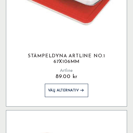
STÄMPELDYNA ARTLINE NO.1
67X106MM
Artline
89.00
kr
Den
VÄLJ ALTERNATIV
här
produkten
har
flera
varianter.
De
olika