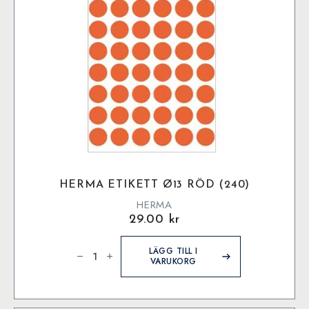
på
produktsidan
HERMA ETIKETT Ø13 RÖD (240)
HERMA
29.00
kr
Herma
etikett
LÄGG TILL I
ø13
VARUKORG
Röd
(240)
mängd