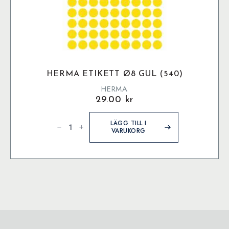
HERMA ETIKETT Ø8 GUL (540)
HERMA
29.00
kr
Herma
etikett
LÄGG TILL I
ø8
VARUKORG
Gul
(540)
mängd