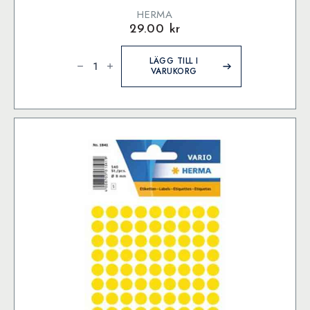
HERMA
29.00
kr
Herma
etikett
LÄGG TILL I
ø13
VARUKORG
Mörk
Grön
(240)
mängd