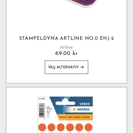
STÄMPELDYNA ARTLINE NO.0 EHJ-2
Artline
69.00
kr
Den
VÄLJ ALTERNATIV
här
produkten
har
flera
varianter.
De
olika
alternativen
kan
väljas