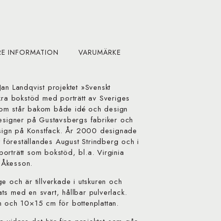
RE INFORMATION
VARUMÄRKE
an Landqvist projektet »Svenskt
ckra bokstöd med porträtt av Sveriges
, som står bakom både idé och design
designer på Gustavsbergs fabriker och
design på Konstfack. År 2000 designade
t föreställandes August Strindberg och i
rporträtt som bokstöd, bl.a. Virginia
 Åkesson.
e och är tillverkade i utskuren och
ts med en svart, hållbar pulverlack.
n och 10×15 cm för bottenplattan.