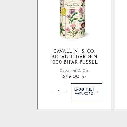
CAVALLINI & CO.
BOTANIC GARDEN
1000 BITAR PUSSEL
Cavallini & Co.
349.00
kr
Cavallini
O
&
F
LÄGG TILL I
Co.
-
VARUKORG
Botanic
P
Garden
m
1000
bitar
pussel
mängd