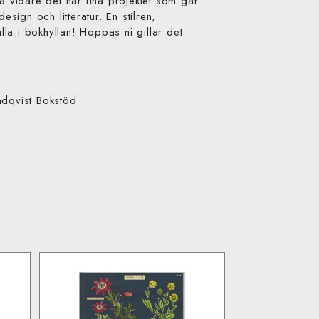
ra vidare det här fina projektet som går
esign och litteratur. En stilren,
älla i bokhyllan! Hoppas ni gillar det
ndqvist Bokstöd