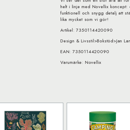
Vi ser det som en stor ära att fö
helt i linje med Novellix koncept: d
funktionell och snygg detalj att st
lika mycket som vi gör!
Artikel: 7350114420090
Design & Livsstil>Bokstöd>Jan La
EAN: 7350114420090
Varumärke: Novellix