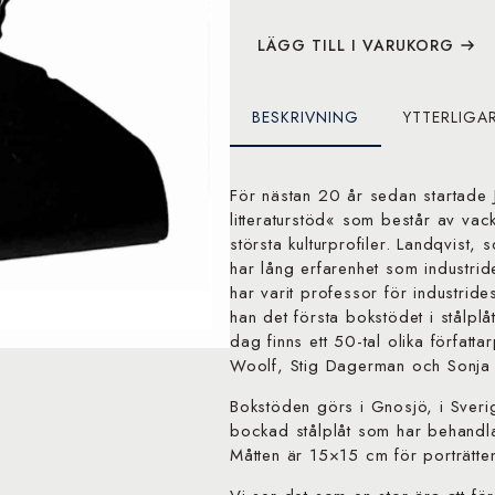
mängd
LÄGG TILL I VARUKORG
BESKRIVNING
YTTERLIGA
För nästan 20 år sedan startade J
litteraturstöd« som består av va
största kulturprofiler. Landqvist
har lång erfarenhet som industri
har varit professor för industri
han det första bokstödet i stålplå
dag finns ett 50-tal olika författa
Woolf, Stig Dagerman och Sonja
Bokstöden görs i Gnosjö, i Sverig
bockad stålplåt som har behandla
Måtten är 15×15 cm för porträtte