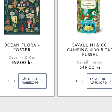
OCEAN FLORA –
CAVALLINI & CO.
POSTER
CAMPING 1000 BITA
PUSSEL
Cavallini & Co.
Cavallini & Co.
169.00
kr
349.00
kr
cean
Cavallini
lora
&
LÄGG TILL I
LÄGG TILL I
Co.
VARUKORG
VARUKORG
oster
Camping
ängd
1000
bitar
pussel
mängd