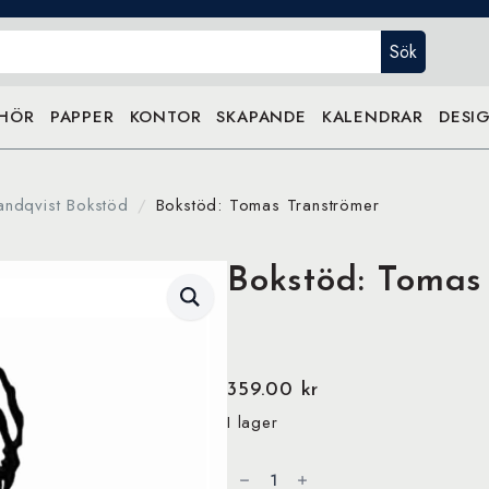
Sök
EHÖR
PAPPER
KONTOR
SKAPANDE
KALENDRAR
DESIG
andqvist Bokstöd
Bokstöd: Tomas Tranströmer
Bokstöd: Tomas
359.00
kr
I lager
Bokstöd:
Tomas
Tranströmer