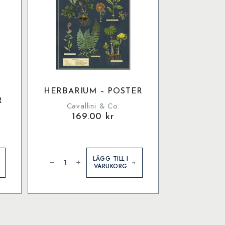
HERBARIUM – POSTER
R
Cavallini & Co.
169.00
kr
Herbarium
-
LÄGG TILL I
Poster
VARUKORG
mängd