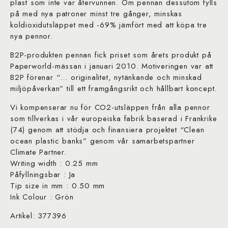
plast som inte var återvunnen. Om pennan dessutom fylls
på med nya patroner minst tre gånger, minskas
koldioxidutsläppet med -69% jämfört med att köpa tre
nya pennor.
B2P-produkten pennan fick priset som årets produkt på
Paperworld-mässan i januari 2010. Motiveringen var att
B2P förenar “… originalitet, nytänkande och minskad
miljöpåverkan” till ett framgångsrikt och hållbart koncept.
Vi kompenserar nu för CO2-utsläppen från alla pennor
som tillverkas i vår europeiska fabrik baserad i Frankrike
(74) genom att stödja och finansiera projektet “Clean
ocean plastic banks” genom vår samarbetspartner
Climate Partner.
Writing width : 0.25 mm
Påfyllningsbar : Ja
Tip size in mm : 0.50 mm
Ink Colour : Grön
Artikel: 377396