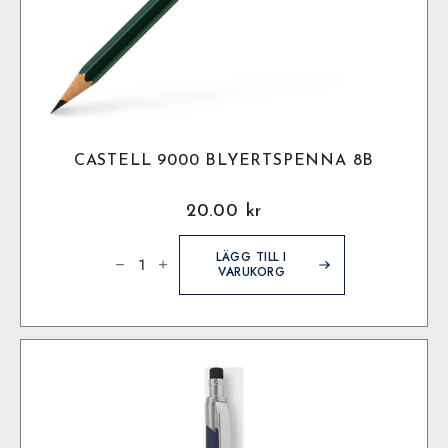
CASTELL 9000 BLYERTSPENNA 8B
20.00
kr
Castell
9000
LÄGG TILL I
Blyertspenna
VARUKORG
8B
mängd