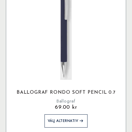
BALLOGRAF RONDO SOFT PENCIL 0.7
Ballograf
69.00
kr
Den
VÄLJ ALTERNATIV
här
produkten