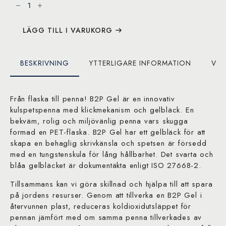
05
Grön
Gelpenna
mängd
LÄGG TILL I VARUKORG
BESKRIVNING
YTTERLIGARE INFORMATION
VAR
Från flaska till penna! B2P Gel är en innovativ
kulspetspenna med klickmekanism och gelbläck. En
bekväm, rolig och miljövänlig penna vars skugga
formad en PET-flaska. B2P Gel har ett gelbläck för att
skapa en behaglig skrivkänsla och spetsen är försedd
med en tungstenskula för lång hållbarhet. Det svarta och
blåa gelbläcket är dokumentäkta enligt ISO 27668-2.
Tillsammans kan vi göra skillnad och hjälpa till att spara
på jordens resurser. Genom att tillverka en B2P Gel i
återvunnen plast, reduceras koldioxidutsläppet för
pennan jämfört med om samma penna tillverkades av