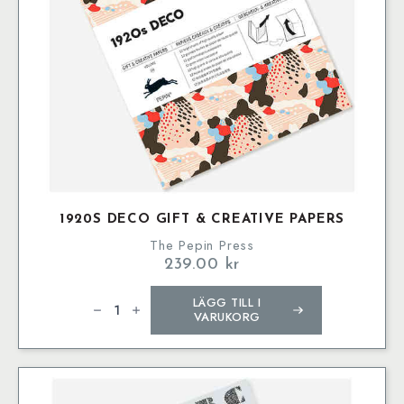
1920S DECO GIFT & CREATIVE PAPERS
The Pepin Press
239.00
kr
1920s
LÄGG TILL I
Deco
Gift
VARUKORG
&
Creative
Papers
mängd