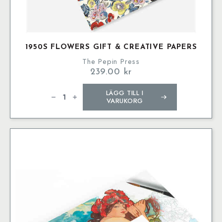
1950S FLOWERS GIFT & CREATIVE PAPERS
The Pepin Press
239.00
kr
1950s
LÄGG TILL I
Flowers
Gift
VARUKORG
&
Creative
Papers
mängd