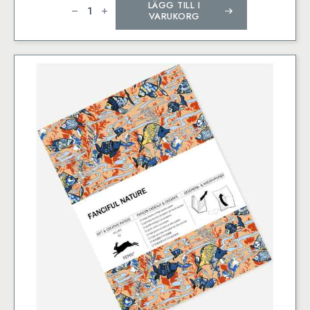
LÄGG TILL I
European
Tiles,
VARUKORG
Labels
Sticker
&
Tapes
mängd