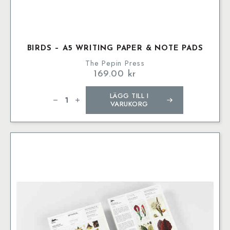
BIRDS – A5 WRITING PAPER & NOTE PADS
The Pepin Press
169.00
kr
Birds
LÄGG TILL I
–
A5
VARUKORG
Writing
Paper
&
Note
Pads
mängd