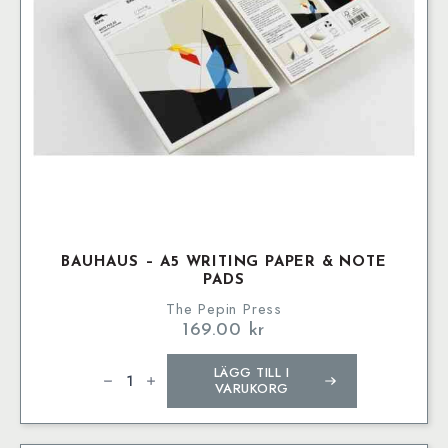
BAUHAUS – A5 WRITING PAPER & NOTE
PADS
The Pepin Press
169.00
kr
Bauhaus
LÄGG TILL I
–
A5
VARUKORG
Writing
Paper
&
Note