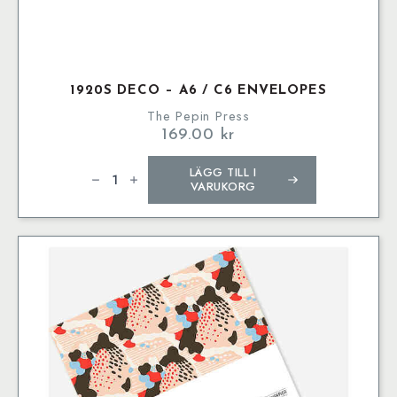
1920S DECO – A6 / C6 ENVELOPES
The Pepin Press
169.00
kr
1920s
LÄGG TILL I
Deco
–
VARUKORG
A6
/
C6
Envelopes
mängd