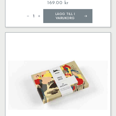
169.00
kr
1920s
LÄGG TILL I
Deco
–
VARUKORG
A5
Writing
Paper
&
Note
Pads
mängd