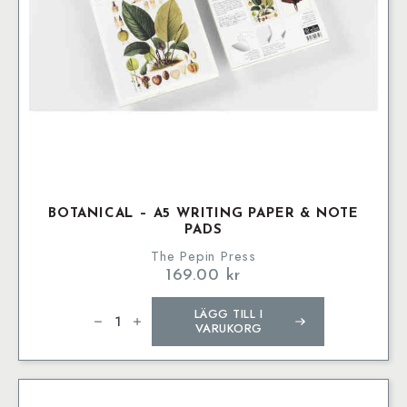
BOTANICAL – A5 WRITING PAPER & NOTE
PADS
The Pepin Press
169.00
kr
Botanical
LÄGG TILL I
–
A5
VARUKORG
Writing
Paper
&
Note
Pads
mängd