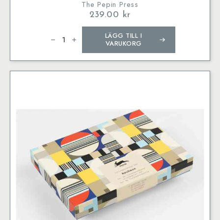
The Pepin Press
239.00
kr
Barcelona
LÄGG TILL I
Tiles
Gift
VARUKORG
&
Creative
Papers
mängd