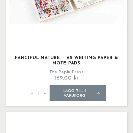
FANCIFUL NATURE – A5 WRITING PAPER &
NOTE PADS
The Pepin Press
169.00
kr
Fanciful
LÄGG TILL I
Nature
–
VARUKORG
A5
Writing
Paper
&
Note
Pads
mängd