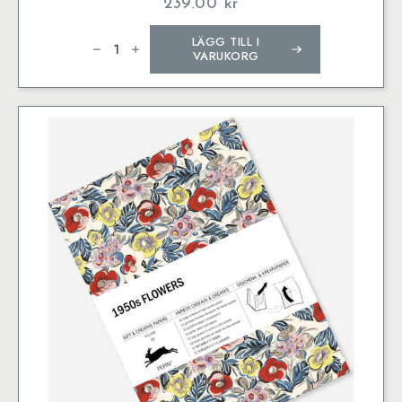
239.00
kr
1920s
LÄGG TILL I
Typography
-
VARUKORG
Gift
&
Creative
Papers
mängd