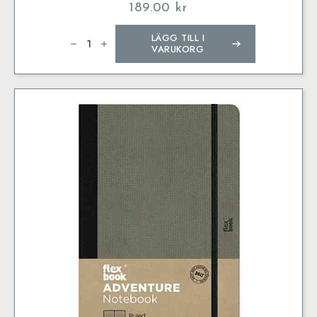
189.00
kr
Adventure
LÄGG TILL I
Notebook
Dotted
VARUKORG
Medium
Off-
Black
mängd