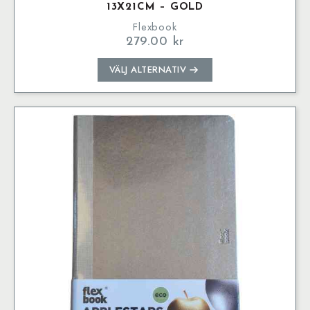
13X21CM – GOLD
Flexbook
279.00
kr
Den
VÄLJ ALTERNATIV
här
produkten
har
flera
varianter.
De
olika
alternativen
kan
väljas
på
produktsidan