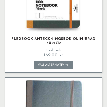
FLEXBOOK ANTECKNINGSBOK OLINJERAD
13X21CM
Flexbook
169.00
kr
Den
VÄLJ ALTERNATIV
här
produkten
har
flera
varianter.
De
olika
alternativen