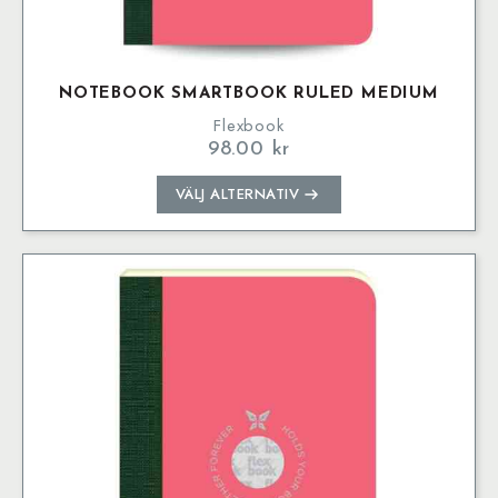
NOTEBOOK SMARTBOOK RULED MEDIUM
Flexbook
98.00
kr
Den
VÄLJ ALTERNATIV
här
produkten
har
flera
varianter.
De
olika
alternativen
kan
väljas
på
produktsidan