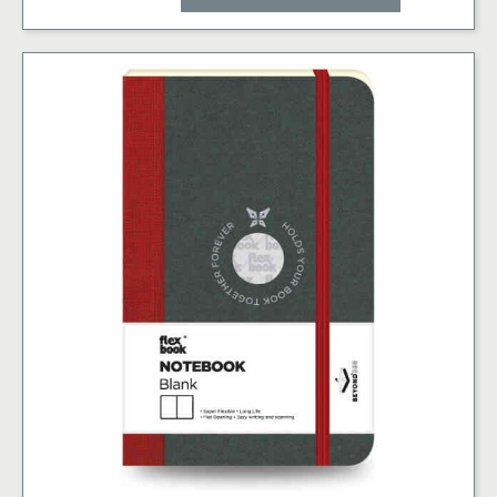
Punkter
9x14cm
-
Off-
Black
mängd