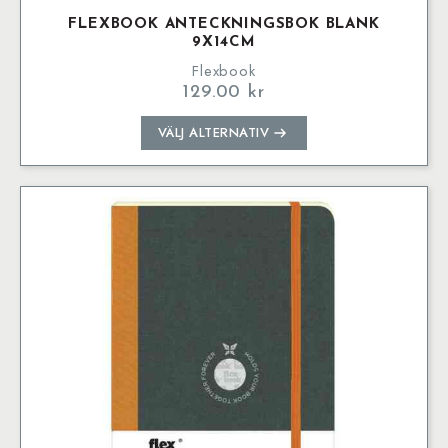
FLEXBOOK ANTECKNINGSBOK BLANK
9X14CM
Flexbook
129.00
kr
Den
VÄLJ ALTERNATIV
här
produkten
har
flera
varianter.
De
olika
alternativen
kan
väljas
på
produktsidan