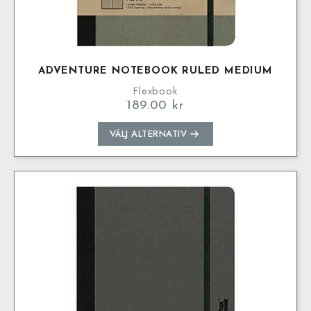
ADVENTURE NOTEBOOK RULED MEDIUM
Flexbook
189.00
kr
Den
VÄLJ ALTERNATIV
här
produkten
har
flera
varianter.
De
olika
alternativen
kan
väljas
på