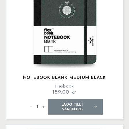
väljas
på
produktsidan
NOTEBOOK BLANK MEDIUM BLACK
Flexbook
159.00
kr
Notebook
LÄGG TILL I
Blank
Medium
VARUKORG
Black
mängd