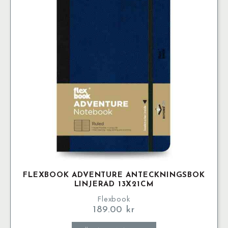
olika
alternativen
kan
väljas
på
produktsidan
FLEXBOOK ADVENTURE ANTECKNINGSBOK
LINJERAD 13X21CM
Flexbook
189.00
kr
Den