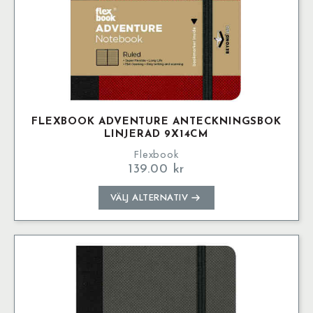
FLEXBOOK ADVENTURE ANTECKNINGSBOK
LINJERAD 9X14CM
Flexbook
139.00
kr
Den
VÄLJ ALTERNATIV
här
produkten
har
flera
varianter.
De
olika