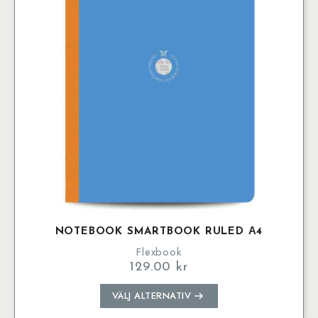
alternativen
kan
väljas
på
produktsidan
NOTEBOOK SMARTBOOK RULED Α4
Flexbook
129.00
kr
Den
VÄLJ ALTERNATIV
här