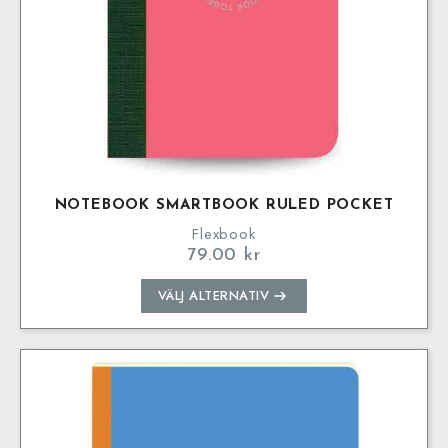
NOTEBOOK SMARTBOOK RULED POCKET
Flexbook
79.00
kr
Den
VÄLJ ALTERNATIV
här
produkten
har
flera
varianter.
De
olika