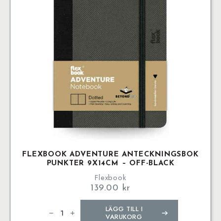
alternativen
kan
väljas
på
produktsidan
FLEXBOOK ADVENTURE ANTECKNINGSBOK
PUNKTER 9X14CM – OFF-BLACK
Flexbook
139.00
kr
Flexbook
LÄGG TILL I
Adventure
Anteckningsbok
VARUKORG