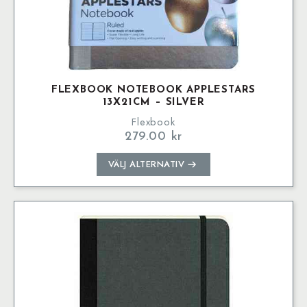
FLEXBOOK NOTEBOOK APPLESTARS
13X21CM – SILVER
Flexbook
279.00
kr
Den
VÄLJ ALTERNATIV
här
produkten
har
flera
varianter.
De
olika
alternativen
kan