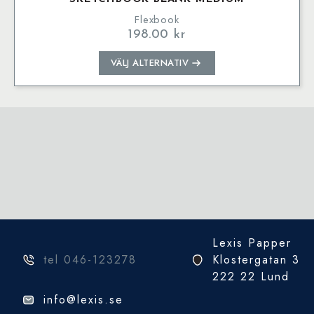
Flexbook
198.00
kr
Den
VÄLJ ALTERNATIV
här
produkten
har
flera
varianter.
De
olika
alternativen
kan
väljas
på
Lexis Papper
produktsidan
tel 046-123278
Klostergatan 3
222 22 Lund
info@lexis.se