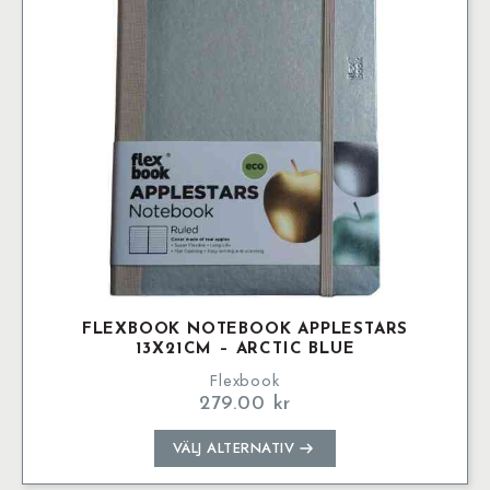
kan
väljas
på
produktsidan
FLEXBOOK NOTEBOOK APPLESTARS
13X21CM – ARCTIC BLUE
Flexbook
279.00
kr
Den
VÄLJ ALTERNATIV
här
produkten