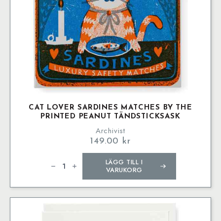
CAT LOVER SARDINES MATCHES BY THE
PRINTED PEANUT TÄNDSTICKSASK
Archivist
149.00
kr
Cat
LÄGG TILL I
Lover
Sardines
VARUKORG
Matches
by
The
Printed
Peanut
Tändsticksask
mängd