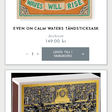
EVEN ON CALM WATERS TÄNDSTICKSASK
Archivist
149.00
kr
Even
LÄGG TILL I
on
Calm
VARUKORG
Waters
Tändsticksask
mängd