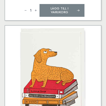
Boat
LÄGG TILL I
Tändsticksask
mängd
VARUKORG