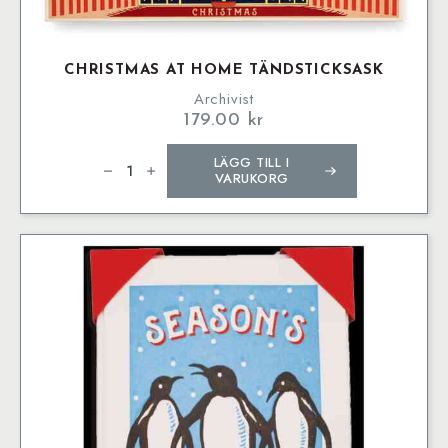
CHRISTMAS AT HOME TÄNDSTICKSASK
Archivist
179.00
kr
Christmas
LÄGG TILL I
at
Home
VARUKORG
Tändsticksask
mängd