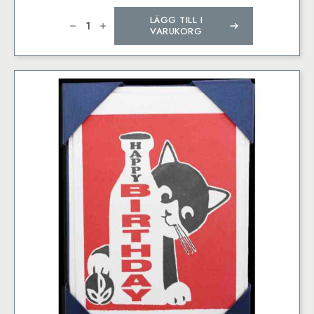
Burning
LÄGG TILL I
Bright
by
VARUKORG
The
Printed
Peanut
Tändsticksask
mängd