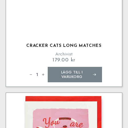
CRACKER CATS LONG MATCHES
Archivist
179.00
kr
Cracker
LÄGG TILL I
Cats
Long
VARUKORG
Matches
mängd