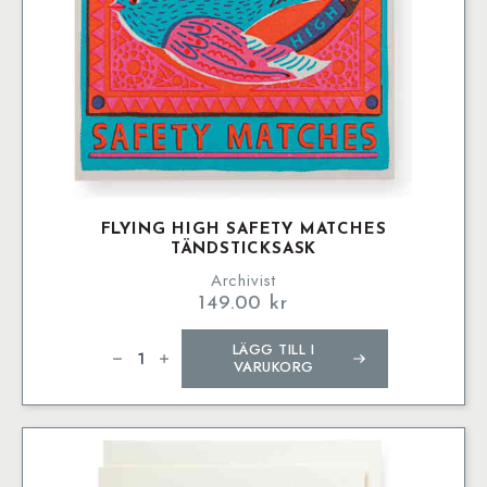
FLYING HIGH SAFETY MATCHES
TÄNDSTICKSASK
Archivist
149.00
kr
Flying
LÄGG TILL I
High
Safety
VARUKORG
Matches
Tändsticksask
mängd