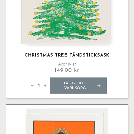
CHRISTMAS TREE TÄNDSTICKSASK
Archivist
149.00
kr
Christmas
LÄGG TILL I
Tree
Tändsticksask
VARUKORG
mängd