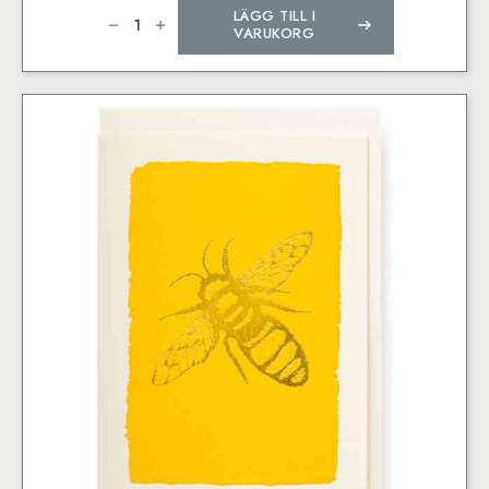
Gold
LÄGG TILL I
Balloon
Birthday
VARUKORG
mängd