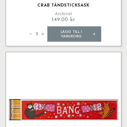
CRAB TÄNDSTICKSASK
Archivist
149.00
kr
Crab
LÄGG TILL I
Tändsticksask
mängd
VARUKORG