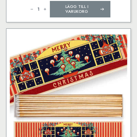
Chess
LÄGG TILL I
Cat
mängd
VARUKORG