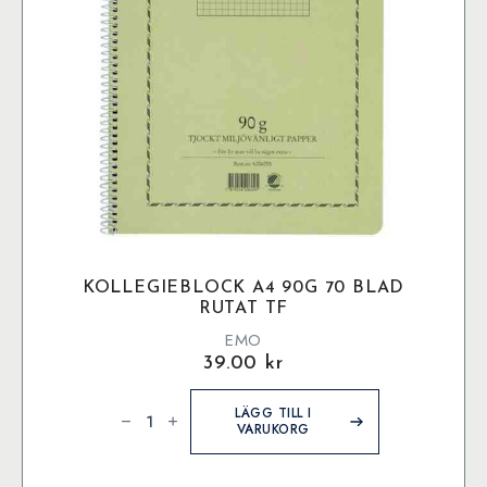
på
produktsidan
KOLLEGIEBLOCK A4 90G 70 BLAD
RUTAT TF
EMO
39.00
kr
Kollegieblock
A4
LÄGG TILL I
90g
VARUKORG
70
blad
rutat
TF