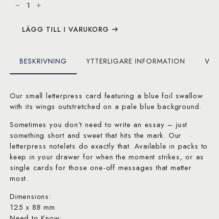
Foil
Swallow
mängd
LÄGG TILL I VARUKORG
BESKRIVNING
YTTERLIGARE INFORMATION
VAR
Our small letterpress card featuring a blue foil swallow
with its wings outstretched on a pale blue background.
Sometimes you don’t need to write an essay – just
something short and sweet that hits the mark. Our
letterpress notelets do exactly that. Available in packs to
keep in your drawer for when the moment strikes, or as
single cards for those one-off messages that matter
most.
Dimensions:
125 x 88 mm
Need to Know: