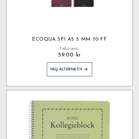
ECOQUA SPI A5 5 MM 70 FF
Fabriano
59.00
kr
Den
VÄLJ ALTERNATIV
här
produkten
har
flera
varianter.
De
olika
alternativen
kan
väljas