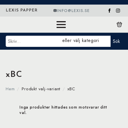
INFO@LEXIS.SE
LEXIS PAPPER
Sök
eller välj kategori
Sök
xBC
Hem
Produkt valj-variant
xBC
Inga produkter hittades som motsvarar ditt
val.