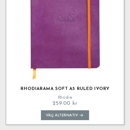
kan
väljas
på
produktsidan
RHODIARAMA SOFT A5 RULED IVORY
Rhodia
259.00
kr
Den
VÄLJ ALTERNATIV
här
produkten