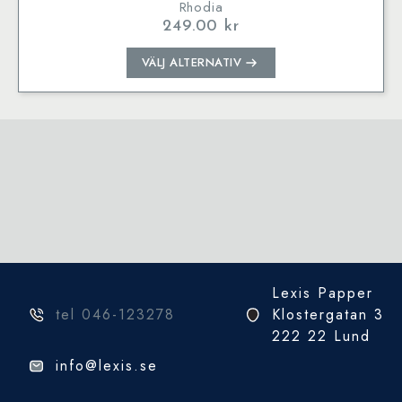
Rhodia
249.00
kr
Den
VÄLJ ALTERNATIV
här
produkten
har
flera
varianter.
De
olika
alternativen
kan
väljas
på
Lexis Papper
produktsidan
tel 046-123278
Klostergatan 3
222 22 Lund
info@lexis.se