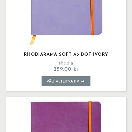
RHODIARAMA SOFT A5 DOT IVORY
Rhodia
259.00
kr
Den
VÄLJ ALTERNATIV
här
produkten
har
flera
varianter.
De
olika
alternativen