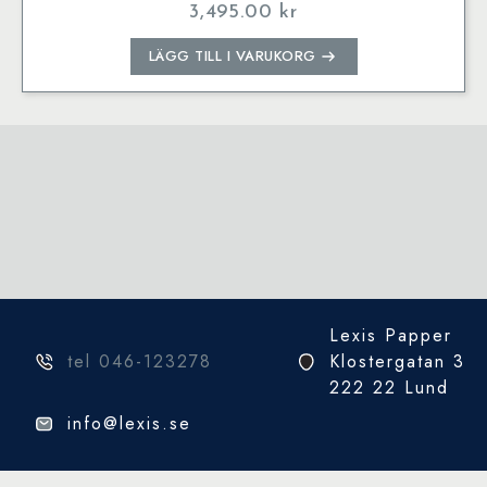
3,495.00
kr
LÄGG TILL I VARUKORG
Lexis Papper
tel 046-123278
Klostergatan 3
222 22 Lund
info@lexis.se