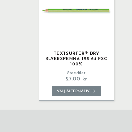
TEXTSURFER® DRY
BLYERSPENNA 128 64 FSC
100%
Staedtler
27.00
kr
Den
VÄLJ ALTERNATIV
här
produkten
har
flera
varianter.
De