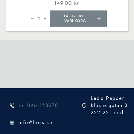
149.00
kr
Födelsedagskalender
LÄGG TILL I
med
Alfons
VARUKORG
motiv
mängd
Lexis Papper
tel 046-123278
Klostergatan 3
222 22 Lund
info@lexis.se