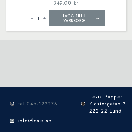
349.00
kr
Montblanc
LÄGG TILL I
Ink
Bottle,
VARUKORG
Modena
Red,
60
ml
mängd
Lexis Papper
tel 046-123278
Klostergatan 3
222 22 Lund
info@lexis.se