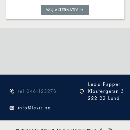
Den
VÄLJ ALTERNATIV
här
produkten
har
flera
varianter.
De
olika
alternativen
kan
väljas
på
Lexis Papper
produktsidan
tel 046-123278
Klostergatan 3
222 22 Lund
info@lexis.se