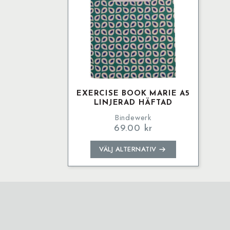
EXERCISE BOOK MARIE A5
LINJERAD HÄFTAD
Bindewerk
69.00
kr
Den
VÄLJ ALTERNATIV
här
produkten
har
flera
varianter.
De
olika