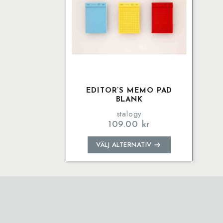
EDITOR’S MEMO PAD
BLANK
stalogy
109.00
kr
Den
VÄLJ ALTERNATIV
här
produkten
har
flera
varianter.
De
olika