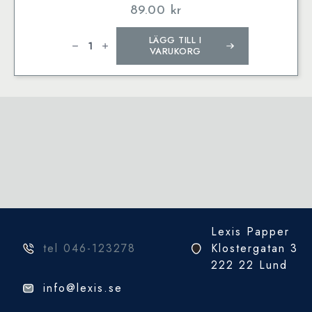
89.00
kr
Flap
LÄGG TILL I
Folder
Kopenhagen
VARUKORG
880
073
890
mängd
Lexis Papper
tel 046-123278
Klostergatan 3
222 22 Lund
info@lexis.se