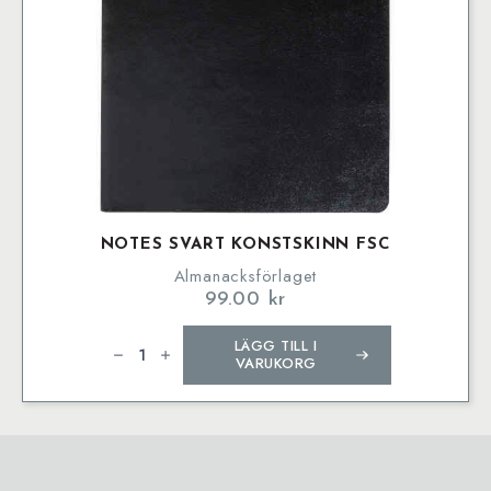
NOTES SVART KONSTSKINN FSC
Almanacksförlaget
99.00
kr
Notes
LÄGG TILL I
Svart
Konstskinn
VARUKORG
FSC
mängd