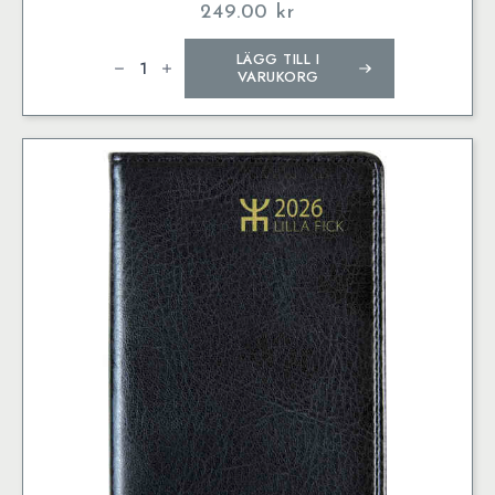
249.00
kr
5-
LÄGG TILL I
årsdagbok
Modell
VARUKORG
5669
Dagböcker
Konstskinn
mängd