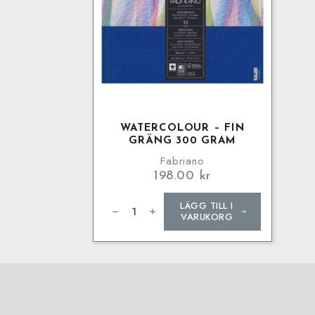
WATERCOLOUR – FIN
GRÄNG 300 GRAM
Fabriano
198.00
kr
Watercolour
LÄGG TILL I
-
Fin
VARUKORG
Gräng
300
Gram
mängd