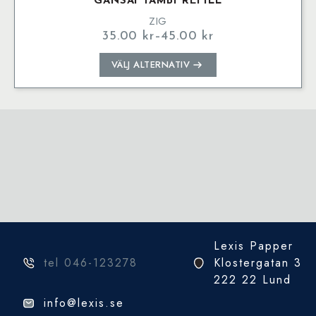
GANSAI TAMBI REFILL
ZIG
35.00
kr
–
45.00
kr
Prisintervall:
35.00 kr
Den
VÄLJ ALTERNATIV
till
här
45.00 kr
produkten
har
flera
varianter.
De
olika
alternativen
kan
väljas
på
Lexis Papper
produktsidan
tel 046-123278
Klostergatan 3
222 22 Lund
info@lexis.se