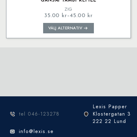
GANSAI TAMBI REFILL
ZIG
35.00
kr
–
45.00
kr
Prisintervall:
35.00 kr
Den
VÄLJ ALTERNATIV
till
här
45.00 kr
produkten
har
flera
varianter.
De
olika
alternativen
kan
väljas
på
Lexis Papper
produktsidan
tel 046-123278
Klostergatan 3
222 22 Lund
info@lexis.se