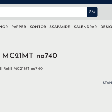
Sök
EHÖR
PAPPER
KONTOR
SKAPANDE
KALENDRAR
DESIG
l MC21MT no740
I Refill MC21MT no740