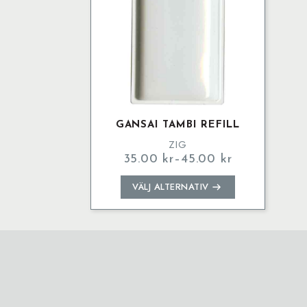
GANSAI TAMBI REFILL
ZIG
35.00
kr
–
45.00
kr
Prisintervall:
35.00 kr
Den
VÄLJ ALTERNATIV
till
här
45.00 kr
produkten
har
flera
varianter.
De
olika
alternativen