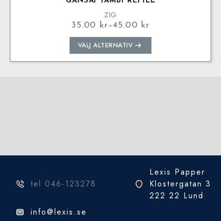
GANSAI TAMBI REFILL
ZIG
35.00
kr
–
45.00
kr
Prisintervall:
35.00 kr
Den
VÄLJ ALTERNATIV
till
här
45.00 kr
produkten
har
flera
varianter.
De
olika
alternativen
kan
väljas
på
Lexis Papper
produktsidan
tel 046-123278
Klostergatan 3
222 22 Lund
info@lexis.se