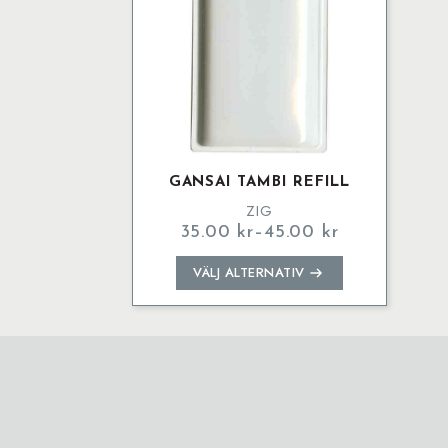
GANSAI TAMBI REFILL
ZIG
35.00
kr
–
45.00
kr
Prisintervall:
35.00 kr
Den
VÄLJ ALTERNATIV
till
här
45.00 kr
produkten
har
flera
varianter.
De
olika
alternativen