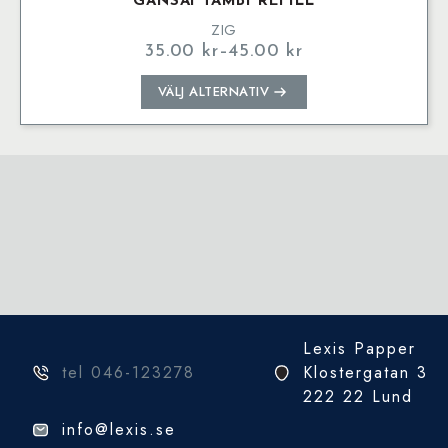
GANSAI TAMBI REFILL
ZIG
35.00
kr
–
45.00
kr
Prisintervall:
35.00 kr
Den
VÄLJ ALTERNATIV
till
här
45.00 kr
produkten
har
flera
varianter.
De
olika
alternativen
kan
väljas
på
Lexis Papper
produktsidan
tel 046-123278
Klostergatan 3
222 22 Lund
info@lexis.se