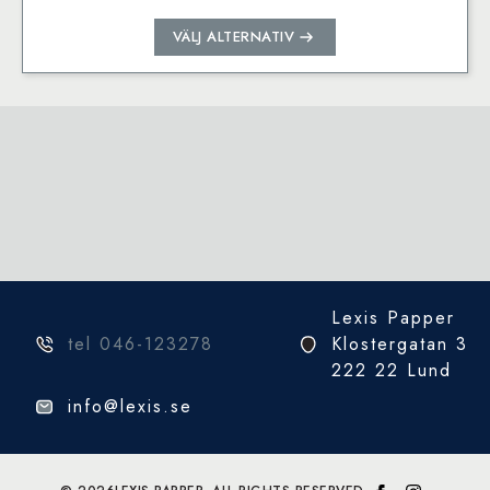
Den
VÄLJ ALTERNATIV
här
produkten
har
flera
varianter.
De
olika
alternativen
kan
väljas
på
Lexis Papper
produktsidan
tel 046-123278
Klostergatan 3
222 22 Lund
info@lexis.se