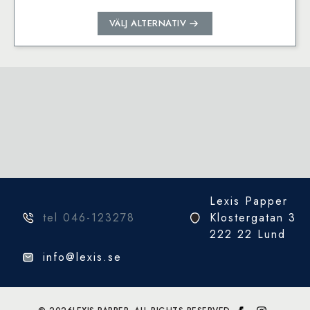
Den
VÄLJ ALTERNATIV
här
produkten
har
flera
varianter.
De
olika
alternativen
kan
väljas
på
Lexis Papper
produktsidan
tel 046-123278
Klostergatan 3
222 22 Lund
info@lexis.se