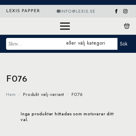
INFO@LEXIS.SE
LEXIS PAPPER
Sök
eller välj kategori
Sök
F076
Hem
Produkt valj-variant
F076
Inga produkter hittades som motsvarar ditt
val.