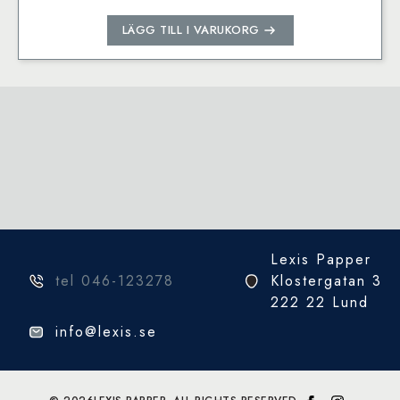
LÄGG TILL I VARUKORG
Lexis Papper
tel 046-123278
Klostergatan 3
222 22 Lund
info@lexis.se