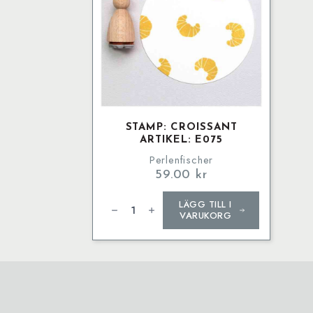
STAMP: CROISSANT
ARTIKEL: E075
Perlenfischer
59.00
kr
Stamp:
LÄGG TILL I
Croissant
Artikel:
VARUKORG
E075
mängd