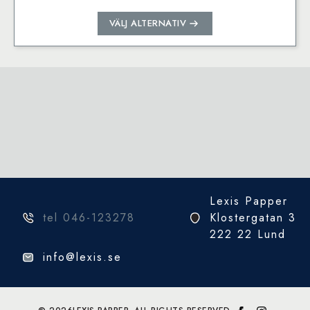
Den
VÄLJ ALTERNATIV
här
produkten
har
flera
varianter.
De
olika
alternativen
kan
väljas
på
Lexis Papper
produktsidan
tel 046-123278
Klostergatan 3
222 22 Lund
info@lexis.se