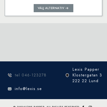
Den
VÄLJ ALTERNATIV
här
produkten
har
flera
varianter.
De
olika
alternativen
kan
väljas
på
Lexis Papper
produktsidan
tel 046-123278
Klostergatan 3
222 22 Lund
info@lexis.se