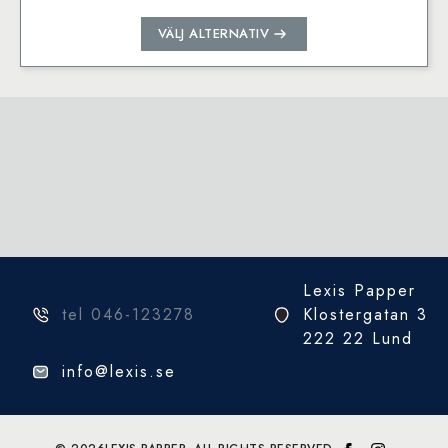
Den
VÄLJ ALTERNATIV
här
produkten
har
flera
varianter.
De
olika
alternativen
kan
väljas
på
Lexis Papper
produktsidan
tel 046-123278
Klostergatan 3
222 22 Lund
info@lexis.se