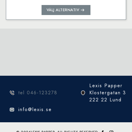
Den
VÄLJ ALTERNATIV
här
produkten
har
flera
varianter.
De
olika
alternativen
kan
väljas
på
Lexis Papper
produktsidan
tel 046-123278
Klostergatan 3
222 22 Lund
info@lexis.se