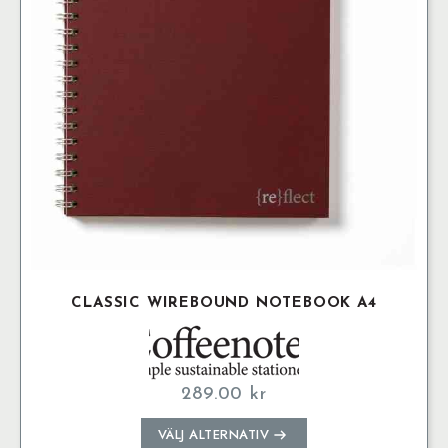
kan
väljas
på
produktsidan
CLASSIC WIREBOUND NOTEBOOK A4
289.00
kr
Den
VÄLJ ALTERNATIV