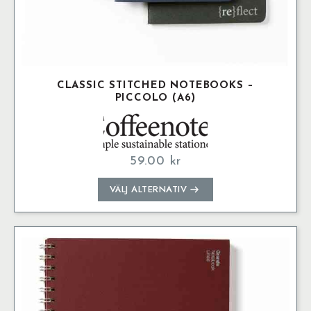
CLASSIC STITCHED NOTEBOOKS –
PICCOLO (A6)
59.00
kr
Den
VÄLJ ALTERNATIV
här
produkten
har
flera
varianter.
De
olika
alternativen