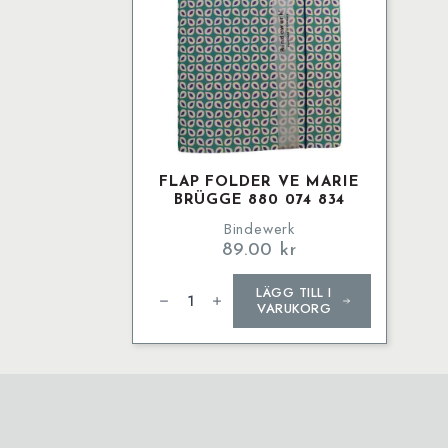
FLAP FOLDER VE MARIE
BRÜGGE 880 074 834
Bindewerk
89.00
kr
Flap
LÄGG TILL I
Folder
VE
VARUKORG
Marie
Brügge
880
074
834
mängd