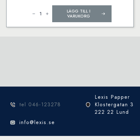
Bokföringsorder
LÄGG TILL I
mängd
VARUKORG
Lexis Papper
tel 046-123278
Klostergatan 3
222 22 Lund
info@lexis.se