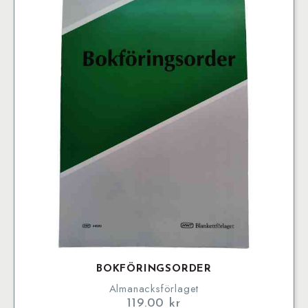
BOKFÖRINGSORDER
Almanacksförlaget
119.00
kr