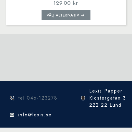
129.00
kr
Den
VÄLJ ALTERNATIV
här
produkten
har
flera
varianter.
De
olika
alternativen
kan
väljas
på
Lexis Papper
produktsidan
tel 046-123278
Klostergatan 3
222 22 Lund
info@lexis.se