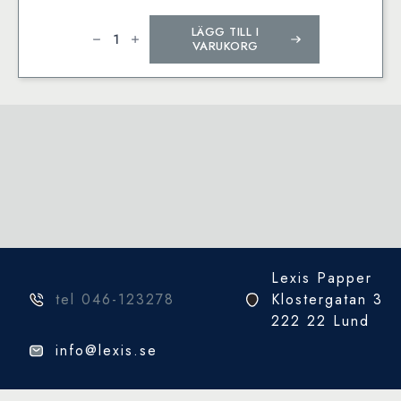
Herma
LÄGG TILL I
etikett
ø8
VARUKORG
Blå
(540)
mängd
Lexis Papper
tel 046-123278
Klostergatan 3
222 22 Lund
info@lexis.se