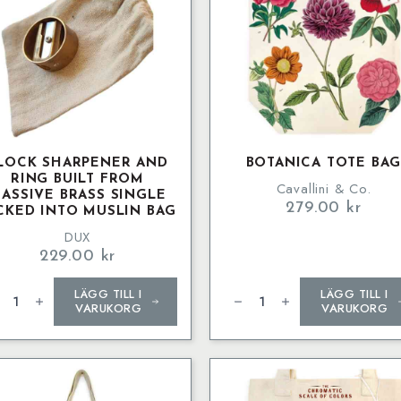
LOCK SHARPENER AND
BOTANICA TOTE BA
RING BUILT FROM
Cavallini & Co.
ASSIVE BRASS SINGLE
279.00
kr
CKED INTO MUSLIN BAG
DUX
229.00
kr
ck
Botanica
LÄGG TILL I
LÄGG TILL I
rpener
Tote
d
Bag
VARUKORG
VARUKORG
g
mängd
t
m
sive
ss
gle
cked