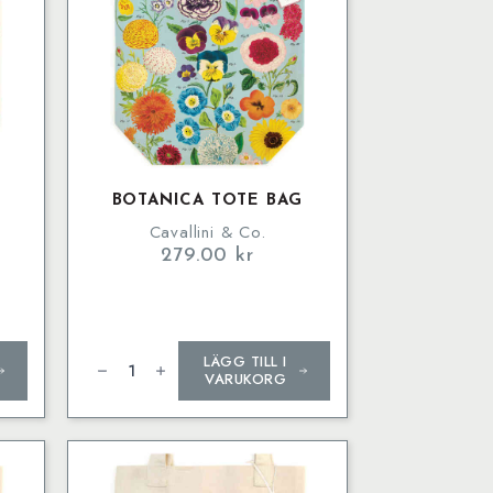
G
BOTANICA TOTE BAG
Cavallini & Co.
279.00
kr
Botanica
LÄGG TILL I
Tote
Bag
VARUKORG
mängd