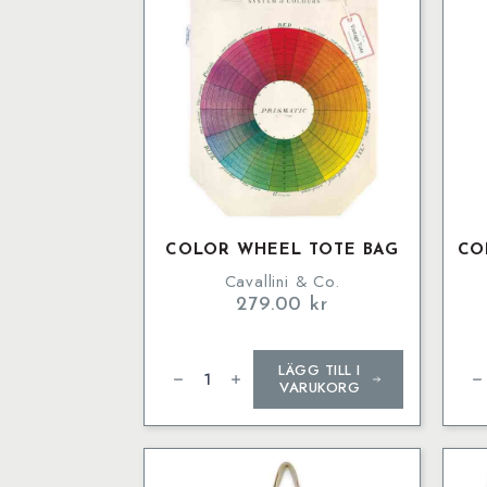
COLOR WHEEL TOTE BAG
CO
Cavallini & Co.
279.00
kr
Color
Con
LÄGG TILL I
Wheel
Tot
Tote
Ba
VARUKORG
Bag
mä
mängd