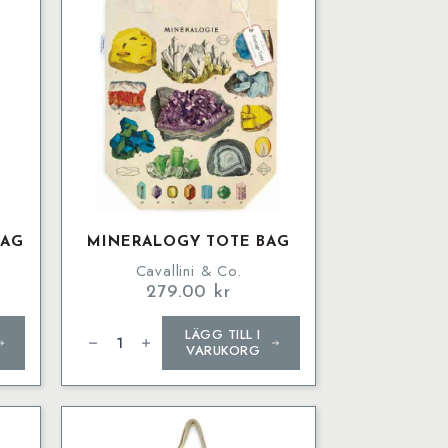
BAG
MINERALOGY TOTE BAG
Cavallini & Co.
279.00
kr
Mineralogy
LÄGG TILL I
Tote
Bag
VARUKORG
mängd