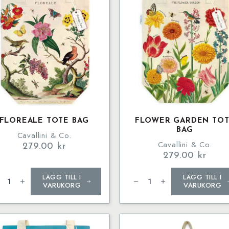
FLOREALE TOTE BAG
FLOWER GARDEN TO
BAG
Cavallini & Co.
Cavallini & Co.
279.00
kr
279.00
kr
reale
Flower
LÄGG TILL I
LÄGG TILL I
e
Garden
g
Tote
VARUKORG
VARUKORG
ngd
Bag
mängd