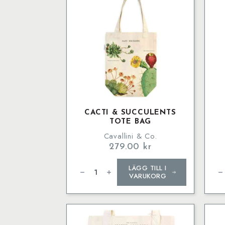
int
mus
ba
mä
CACTI & SUCCULENTS
TOTE BAG
Cavallini & Co.
279.00
kr
Cacti
Ca
LÄGG TILL I
&
Tot
Succulents
Ba
VARUKORG
Tote
mä
Bag
mängd