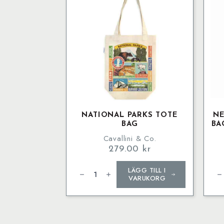
NATIONAL PARKS TOTE
N
BAG
BA
Cavallini & Co.
279.00
kr
National
Ne
LÄGG TILL I
Parks
Ret
Tote
Dra
VARUKORG
Bag
Ba
mängd
Sma
Med
Ba
mä