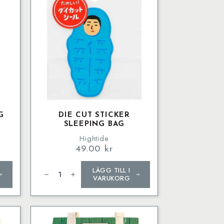
G
DIE CUT STICKER
SLEEPING BAG
Hightide
49.00
kr
Die
LÄGG TILL I
Cut
Sticker
VARUKORG
Sleeping
Bag
mängd