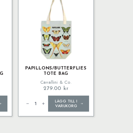
PAPILLONS/BUTTERFLIES
AG
TOTE BAG
Cavallini & Co.
279.00
kr
Papillons/Butterflies
LÄGG TILL I
Tote
Bag
VARUKORG
mängd