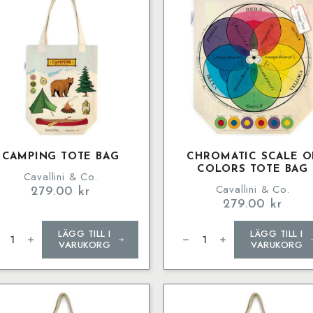
o
lin
g
ngd
CAMPING TOTE BAG
CHROMATIC SCALE O
COLORS TOTE BAG
Cavallini & Co.
Cavallini & Co.
279.00
kr
279.00
kr
mping
Chromatic
LÄGG TILL I
LÄGG TILL I
e
Scale
g
of
VARUKORG
VARUKORG
ngd
Colors
Tote
Bag
mängd