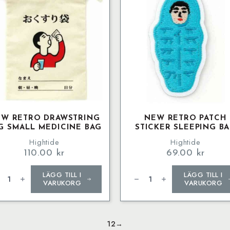
EW RETRO DRAWSTRING
NEW RETRO PATCH
G SMALL MEDICINE BAG
STICKER SLEEPING B
Hightide
Hightide
110.00
kr
69.00
kr
w
New
LÄGG TILL I
LÄGG TILL I
ro
Retro
wstring
Patch
VARUKORG
VARUKORG
g
Sticker
ll
Sleeping
icine
Bag
g
mängd
ngd
1
2
→