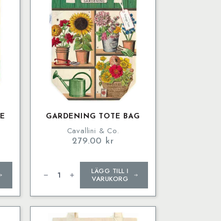
TE
GARDENING TOTE BAG
Cavallini & Co.
279.00
kr
Gardening
LÄGG TILL I
Tote
Bag
VARUKORG
mängd