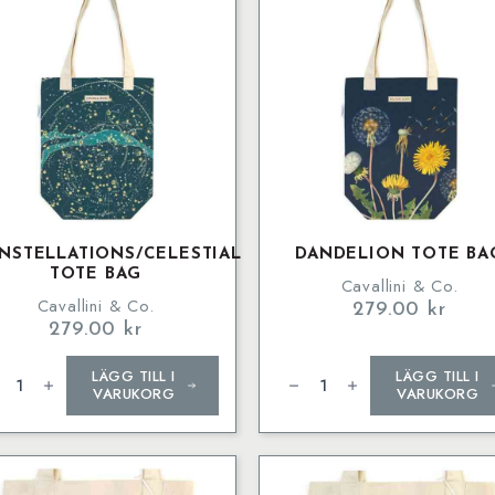
NSTELLATIONS/CELESTIAL
DANDELION TOTE BA
TOTE BAG
Cavallini & Co.
Cavallini & Co.
279.00
kr
279.00
kr
stellations/Celestial
Dandelion
LÄGG TILL I
LÄGG TILL I
e
Tote
g
Bag
VARUKORG
VARUKORG
ngd
mängd