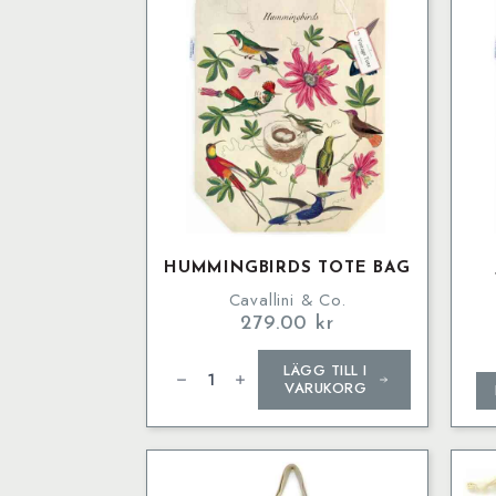
HUMMINGBIRDS TOTE BAG
Cavallini & Co.
279.00
kr
Hummingbirds
LÄGG TILL I
Tote
Bag
VARUKORG
mängd