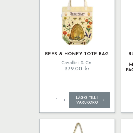
BEES & HONEY TOTE BAG
B
Cavallini & Co.
M
279.00
kr
PA
Bees
Blo
LÄGG TILL I
&
sha
Honey
an
VARUKORG
Tote
rin
Bag
buil
mängd
fro
mas
bra
sin
pa