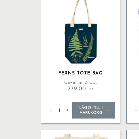
FERNS TOTE BAG
Cavallini & Co.
279.00
kr
Ferns
Flo
LÄGG TILL I
Tote
Tot
Bag
Ba
VARUKORG
mängd
mä