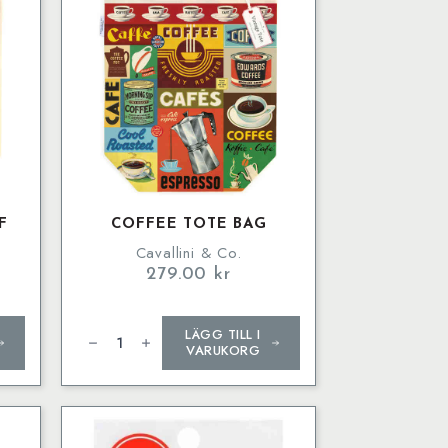
F
COFFEE TOTE BAG
Cavallini & Co.
279.00
kr
Coffee
LÄGG TILL I
Tote
Bag
VARUKORG
mängd