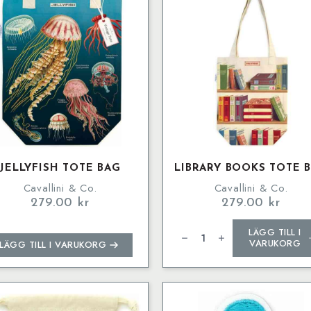
JELLYFISH TOTE BAG
LIBRARY BOOKS TOTE 
Cavallini & Co.
Cavallini & Co.
279.00
kr
279.00
kr
Library
LÄGG TILL I
Books
Tote
VARUKORG
LÄGG TILL I VARUKORG
Bag
mängd