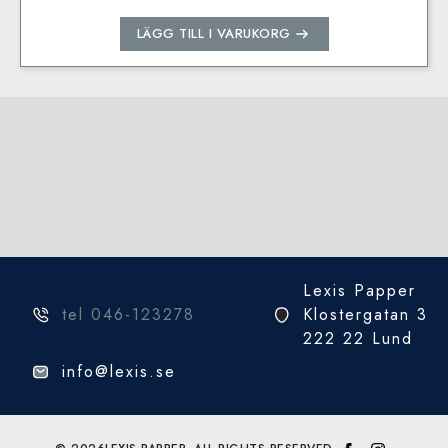
LÄGG TILL I VARUKORG
Lexis Papper
tel 046-123278
Klostergatan 3
222 22 Lund
info@lexis.se