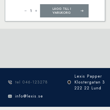
Ink
LÄGG TILL I
pad
:
VARUKORG
Silver
mini
Artikel:
22038
mängd
Lexis Papper
tel 046-123278
Klostergatan 3
222 22 Lund
info@lexis.se