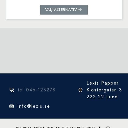
Den
VÄLJ ALTERNATIV
här
produkten
har
flera
varianter.
De
olika
alternativen
kan
väljas
på
Lexis Papper
produktsidan
tel 046-123278
Klostergatan 3
222 22 Lund
info@lexis.se