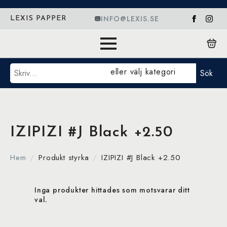
INFO@LEXIS.SE
LEXIS PAPPER
Sök
eller välj kategori
Sök
IZIPIZI #J Black +2.50
Hem
Produkt styrka
IZIPIZI #J Black +2.50
Inga produkter hittades som motsvarar ditt
val.