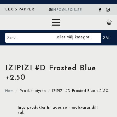
INFO@LEXIS.SE
LEXIS PAPPER
Sök
eller välj kategori
Sök
IZIPIZI #D Frosted Blue
+2.50
Hem
Produkt styrka
IZIPIZI #D Frosted Blue +2.50
Inga produkter hittades som motsvarar ditt
val.