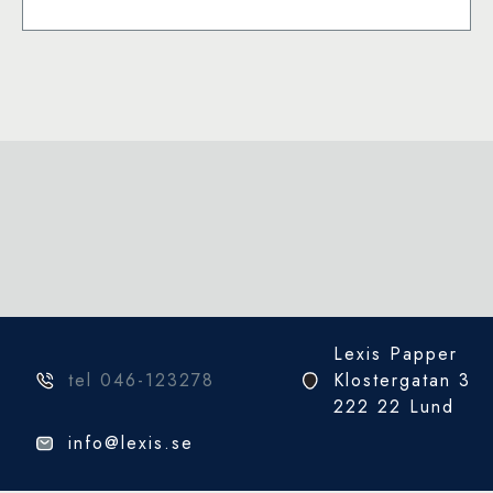
1000
bitar
pussel
mängd
Lexis Papper
tel 046-123278
Klostergatan 3
222 22 Lund
info@lexis.se