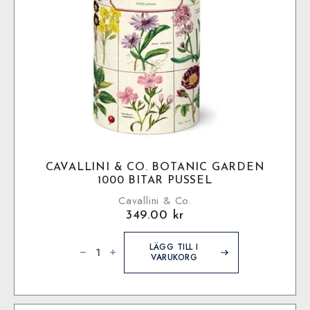
CAVALLINI & CO. BOTANIC GARDEN
1000 BITAR PUSSEL
Cavallini & Co.
349.00
kr
Cavallini
&
LÄGG TILL I
Co.
VARUKORG
Botanic
Garden
1000
bitar
pussel