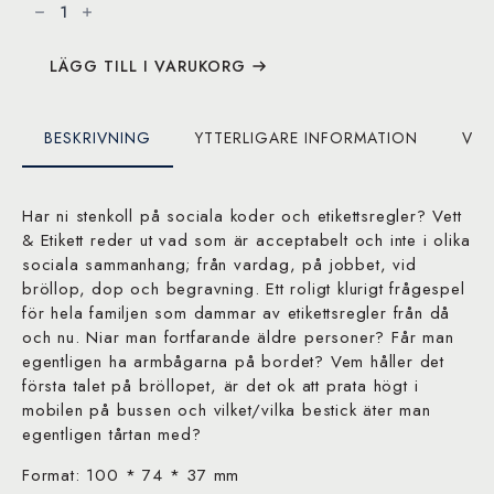
&
Etikett
mängd
LÄGG TILL I VARUKORG
BESKRIVNING
YTTERLIGARE INFORMATION
VAR
Har ni stenkoll på sociala koder och etikettsregler? Vett
& Etikett reder ut vad som är acceptabelt och inte i olika
sociala sammanhang; från vardag, på jobbet, vid
bröllop, dop och begravning. Ett roligt klurigt frågespel
för hela familjen som dammar av etikettsregler från då
och nu. Niar man fortfarande äldre personer? Får man
egentligen ha armbågarna på bordet? Vem håller det
första talet på bröllopet, är det ok att prata högt i
mobilen på bussen och vilket/vilka bestick äter man
egentligen tårtan med?
Format: 100 * 74 * 37 mm