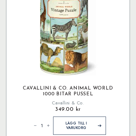
CAVALLINI & CO. ANIMAL WORLD
1000 BITAR PUSSEL
Cavallini & Co.
349.00
kr
Cavallini
&
LÄGG TILL I
Co.
VARUKORG
Animal
World