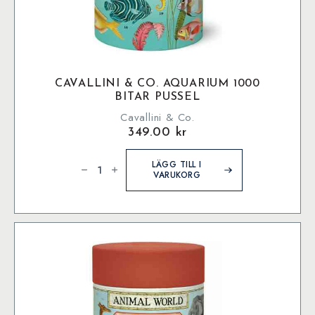
CAVALLINI & CO. AQUARIUM 1000
BITAR PUSSEL
Cavallini & Co.
349.00
kr
Cavallini
&
LÄGG TILL I
Co.
VARUKORG
Aquarium
1000
bitar
pussel
mängd