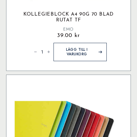
KOLLEGIEBLOCK A4 90G 70 BLAD
RUTAT TF
EMO
39.00
kr
Kollegieblock
A4
LÄGG TILL I
90g
VARUKORG
70
blad
rutat
TF
mängd