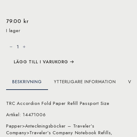
79.00
kr
I lager
Traveler’s
Company
Accordion
Fold
Paper
Refill
LÄGG TILL I VARUKORG
Passport
Size
018
mängd
BESKRIVNING
YTTERLIGARE INFORMATION
VAR
TRC Accordion Fold Paper Refill Passport Size
Artikel: 14471006
Papper>Anteckningsböcker – Traveler’s
Company>Traveler’s Company Notebook Refills,