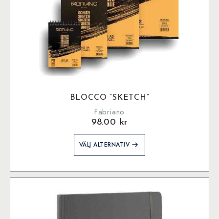
BLOCCO “SKETCH”
Fabriano
98.00
kr
Den
VÄLJ ALTERNATIV
här
produkten
har
flera
varianter.
De
olika