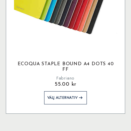
ECOQUA STAPLE BOUND A4 DOTS 40
FF
Fabriano
55.00
kr
Den
VÄLJ ALTERNATIV
här
produkten
har
flera
varianter.