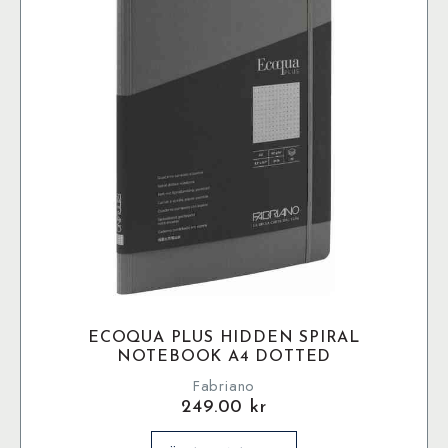
alternativen
kan
väljas
på
produktsidan
ECOQUA PLUS HIDDEN SPIRAL
NOTEBOOK A4 DOTTED
Fabriano
249.00
kr
Den